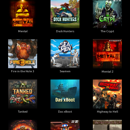
Mental
Duck Hunters
The Crypt
Fire in the Hole 3
Seamen
Mental 2
Tanked
Das xBoot
Highway to Hell