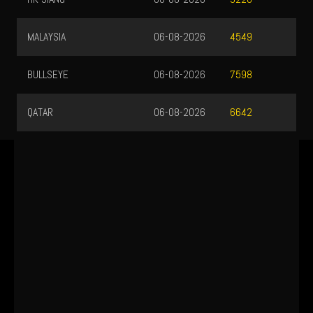
MALAYSIA
06-08-2026
4549
BULLSEYE
06-08-2026
7598
QATAR
06-08-2026
6642