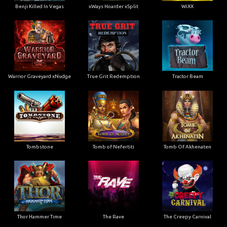
Benji Killed In Vegas
xWays Hoarder xSplit
WiXX
Warrior Graveyard xNudge
True Grit Redemption
Tractor Beam
Tombstone
Tomb of Nefertiti
Tomb Of Akhenaten
Thor Hammer Time
The Rave
The Creepy Carnival