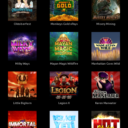
Oktoberfest
Monkeys Gold xPays
Misery Mining
Milky Ways
Mayan Magic Wildfire
Manhattan Goes Wild
Little Bighorn
Legion X
Karen Maneater