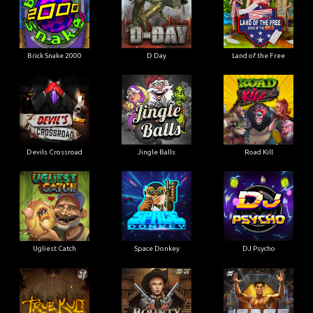
Brick Snake 2000
D Day
Land of the Free
Devils Crossroad
Jingle Balls
Road Kill
Ugliest Catch
Space Donkey
DJ Psycho