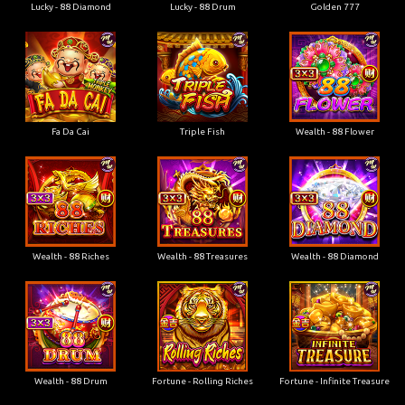
Lucky - 88 Diamond
Lucky - 88 Drum
Golden 777
Fa Da Cai
Triple Fish
Wealth - 88 Flower
Wealth - 88 Riches
Wealth - 88 Treasures
Wealth - 88 Diamond
Wealth - 88 Drum
Fortune - Rolling Riches
Fortune - Infinite Treasure