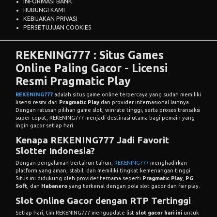
INFORMASI BANK
HUBUNGI KAMI
KEBIJAKAN PRIVASI
PERSETUJUAN COOKIES
REKENING777 : Situs Games
Online Paling Gacor - Licensi
Resmi Pragmatic Play
REKENING777
adalah situs game online terpercaya yang sudah memiliki
lisensi resmi dari
Pragmatic Play
dan provider internasional lainnya.
Dengan ratusan pilihan game slot, winrate tinggi, serta proses transaksi
super cepat, REKENING777 menjadi destinasi utama bagi pemain yang
ingin gacor setiap hari.
Kenapa REKENING777 Jadi Favorit
Slotter Indonesia?
Dengan pengalaman bertahun-tahun,
REKENING777
menghadirkan
platform yang aman, stabil, dan memiliki tingkat kemenangan tinggi.
Situs ini didukung oleh provider ternama seperti
Pragmatic Play
,
PG
Soft
, dan
Habanero
yang terkenal dengan pola slot gacor dan fair play.
Slot Online Gacor dengan RTP Tertinggi
Setiap hari, tim REKENING777 mengupdate list
slot gacor hari ini
untuk