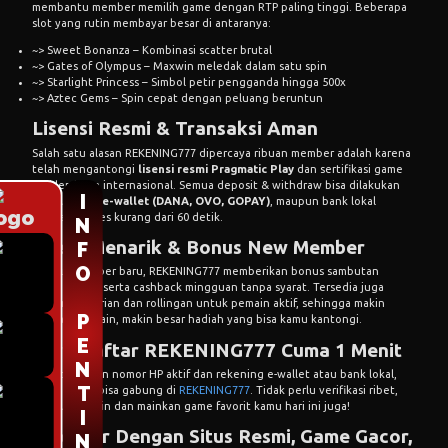
membantu member memilih game dengan RTP paling tinggi. Beberapa
slot yang rutin membayar besar di antaranya:
~> Sweet Bonanza – Kombinasi scatter brutal
~> Gates of Olympus – Maxwin meledak dalam satu spin
~> Starlight Princess – Simbol petir pengganda hingga 500x
~> Aztec Gems – Spin cepat dengan peluang beruntun
Lisensi Resmi & Transaksi Aman
Salah satu alasan REKENING777 dipercaya ribuan member adalah karena
telah mengantongi
lisensi resmi Pragmatic Play
dan sertifikasi game
dari lembaga internasional. Semua deposit & withdraw bisa dilakukan
INFO PENTING
melalui
Qris, e-wallet (DANA, OVO, GOPAY)
, maupun bank lokal
dengan proses kurang dari 60 detik.
Event Menarik & Bonus New Member
Khusus member baru, REKENING777 memberikan bonus sambutan
hingga 100% serta cashback mingguan tanpa syarat. Tersedia juga
turnamen harian dan rollingan untuk pemain aktif, sehingga makin
banyak bermain, makin besar hadiah yang bisa kamu kantongi.
Cara Daftar REKENING777 Cuma 1 Menit
Cukup siapkan nomor HP aktif dan rekening e-wallet atau bank lokal,
kamu sudah bisa gabung di
REKENING777
. Tidak perlu verifikasi ribet,
langsung login dan mainkan game favorit kamu hari ini juga!
Provider Dengan Situs Resmi, Game Gacor,