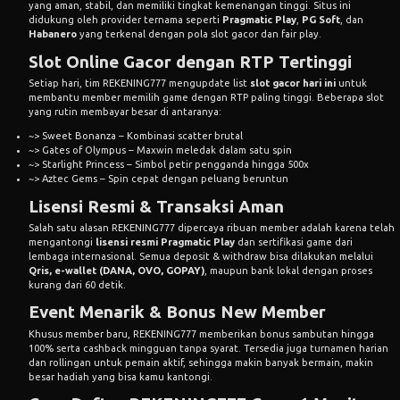
yang aman, stabil, dan memiliki tingkat kemenangan tinggi. Situs ini
didukung oleh provider ternama seperti
Pragmatic Play
,
PG Soft
, dan
Habanero
yang terkenal dengan pola slot gacor dan fair play.
Slot Online Gacor dengan RTP Tertinggi
Setiap hari, tim REKENING777 mengupdate list
slot gacor hari ini
untuk
membantu member memilih game dengan RTP paling tinggi. Beberapa slot
yang rutin membayar besar di antaranya:
~> Sweet Bonanza – Kombinasi scatter brutal
~> Gates of Olympus – Maxwin meledak dalam satu spin
~> Starlight Princess – Simbol petir pengganda hingga 500x
~> Aztec Gems – Spin cepat dengan peluang beruntun
Lisensi Resmi & Transaksi Aman
Salah satu alasan REKENING777 dipercaya ribuan member adalah karena telah
mengantongi
lisensi resmi Pragmatic Play
dan sertifikasi game dari
lembaga internasional. Semua deposit & withdraw bisa dilakukan melalui
Qris, e-wallet (DANA, OVO, GOPAY)
, maupun bank lokal dengan proses
kurang dari 60 detik.
Event Menarik & Bonus New Member
Khusus member baru, REKENING777 memberikan bonus sambutan hingga
100% serta cashback mingguan tanpa syarat. Tersedia juga turnamen harian
dan rollingan untuk pemain aktif, sehingga makin banyak bermain, makin
besar hadiah yang bisa kamu kantongi.