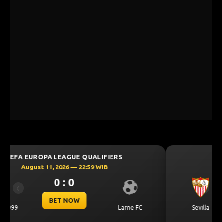
SPAIN LA LIGA
August 16, 2026 — 02:30 WIB
0 : 0
Previous
Next
BET NOW
Sevilla
Rayo Vallecano