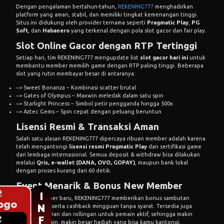
Dengan pengalaman bertahun-tahun,
REKENING777
menghadirkan
platform yang aman, stabil, dan memiliki tingkat kemenangan tinggi.
Situs ini didukung oleh provider ternama seperti
Pragmatic Play
,
PG
Soft
, dan
Habanero
yang terkenal dengan pola slot gacor dan fair play.
Slot Online Gacor dengan RTP Tertinggi
Setiap hari, tim REKENING777 mengupdate list
slot gacor hari ini
untuk
membantu member memilih game dengan RTP paling tinggi. Beberapa
slot yang rutin membayar besar di antaranya:
~> Sweet Bonanza – Kombinasi scatter brutal
~> Gates of Olympus – Maxwin meledak dalam satu spin
~> Starlight Princess – Simbol petir pengganda hingga 500x
~> Aztec Gems – Spin cepat dengan peluang beruntun
Lisensi Resmi & Transaksi Aman
Salah satu alasan REKENING777 dipercaya ribuan member adalah karena
telah mengantongi
lisensi resmi Pragmatic Play
dan sertifikasi game
dari lembaga internasional. Semua deposit & withdraw bisa dilakukan
melalui
Qris, e-wallet (DANA, OVO, GOPAY)
, maupun bank lokal
dengan proses kurang dari 60 detik.
Event Menarik & Bonus New Member
Khusus member baru, REKENING777 memberikan bonus sambutan
hingga 100% serta cashback mingguan tanpa syarat. Tersedia juga
turnamen harian dan rollingan untuk pemain aktif, sehingga makin
banyak bermain, makin besar hadiah yang bisa kamu kantongi.